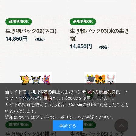
生き物パック02(ネコ)
生き物パック03(水の生き
14,850円
物)
14,850円
当サイトでは利用体験の向上およびコンテンツの最適な提供、ト
ラフィックの分析を目的としてCookieを使用しています。
サイトの閲覧を継続された場合、Cookieの利用に同意したことも
のといたします。
詳細については
プライバシーポリシー
をご確認ください。
承諾する
生き物パック04(蝶々)
生き物パック05(ミック