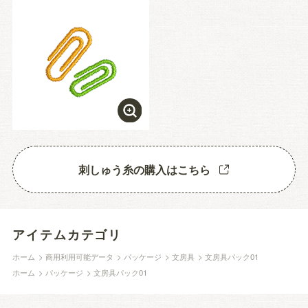
刺しゅう糸の購入はこちら
アイテムカテゴリ
ホーム
>
商用利用可能データ
>
パッケージ
>
文房具
>
文房具パック01
ホーム
>
パッケージ
>
文房具パック01