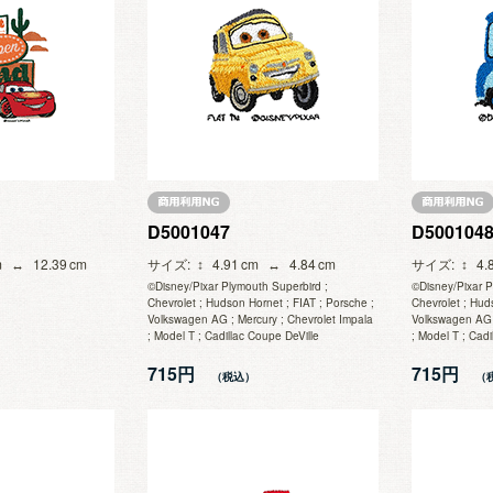
D5001047
D500104
12.39
サイズ
4.91
4.84
サイズ
4.
©Disney/Pixar Plymouth Superbird ;
©Disney/Pixar P
Chevrolet ; Hudson Hornet ; FIAT ; Porsche ;
Chevrolet ; Hud
Volkswagen AG ; Mercury ; Chevrolet Impala
Volkswagen AG ;
; Model T ; Cadillac Coupe DeVille
; Model T ; Cadi
715円
715円