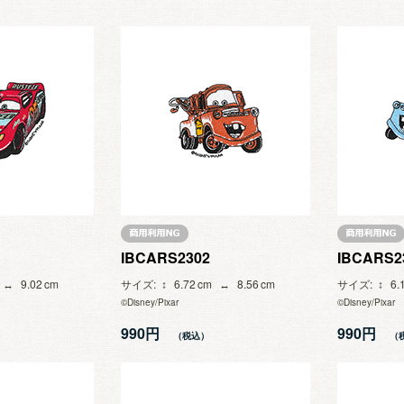
IBCARS2302
IBCARS2
9.02
サイズ
6.72
8.56
サイズ
6.
©Disney/Pixar
©Disney/Pixar
990円
990円