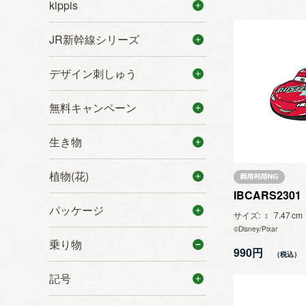
kippis
JR新幹線シリーズ
デザイン刺しゅう
無料キャンペーン
生き物
植物(花)
IBCARS2301
パッケージ
サイズ
7.47
©Disney/Pixar
乗り物
990円
記号