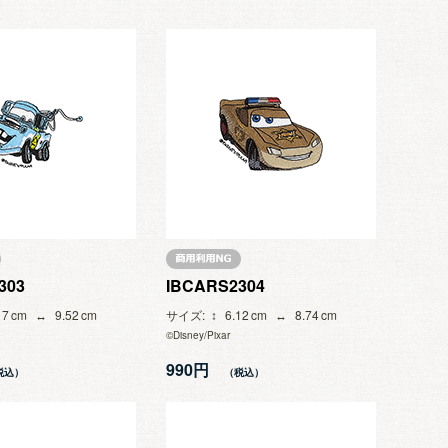
303
IBCARS2304
17
9.52
サイズ
6.12
8.74
©Disney/Pixar
990円