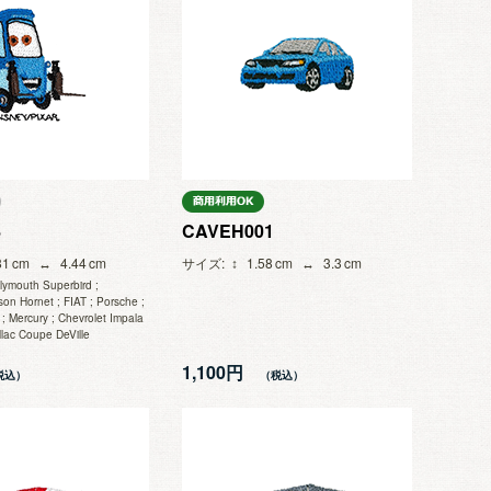
8
CAVEH001
81
4.44
サイズ
1.58
3.3
lymouth Superbird ;
son Hornet ; FIAT ; Porsche ;
 Mercury ; Chevrolet Impala
llac Coupe DeVille
1,100円