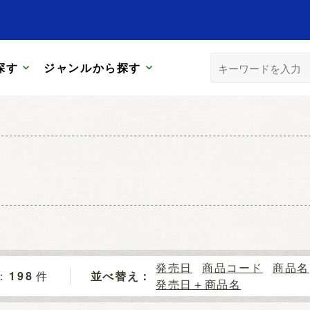
探す
ジャンルから探す
発売日
商品コード
商品名
198
件
並べ替え：
発売日＋商品名