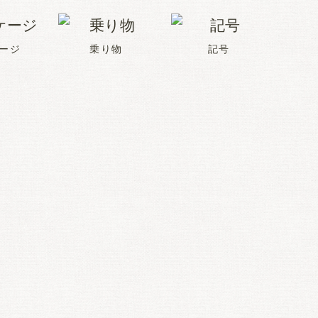
ージ
乗り物
記号