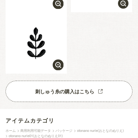
刺しゅう糸の購入はこちら
アイテムカテゴリ
ホーム
>
商用利用可能データ
>
パッケージ
>
otonano nurie(おとなのぬりえ)
>
otonano nurie01(おとなのぬりえ01)