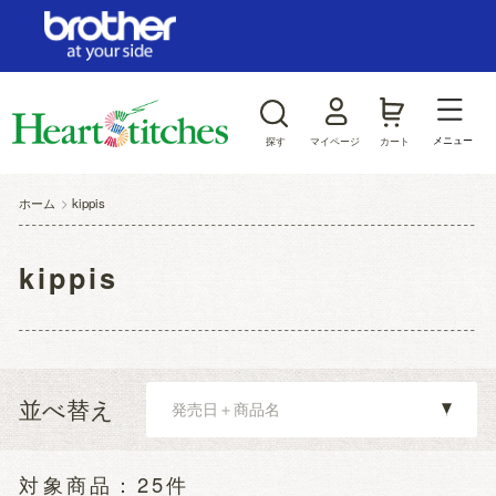
ログイン/新規会員登録
お気に入り
メニュー
探す
マイページ
カート
商品カテゴリから探す
ホーム
>
kippis
ジャンルから探す
kippis
並べ替え
25件