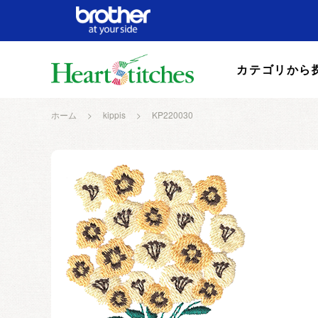
カテゴリから
ホーム
>
kippis
>
KP220030