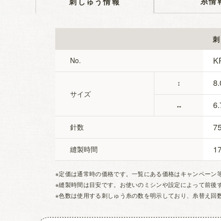
糸情
刺しゅう情報
刺
K
No.
8.
↕
サイズ
6.
↔
7
針数
1
縫製時間
※定価は通常時の価格です。一覧にある価格はキャンペーン
※縫製時間は目安です。お使いのミシンや設定によって前後
※色数は使用する刺しゅう糸の数を明示しており、糸替え回