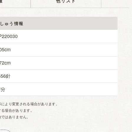
報
色リスト
しゅう情報
P220030
05
72
556
7
等により変更される場合があります。
する場合があります。
数ではありません。