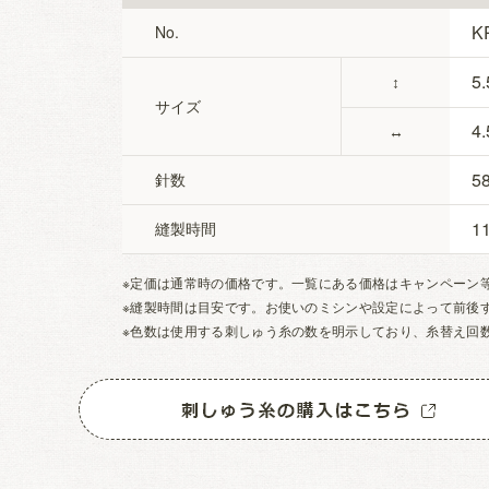
K
No.
5.
↕
サイズ
4.
↔
5
針数
1
縫製時間
※定価は通常時の価格です。一覧にある価格はキャンペーン
※縫製時間は目安です。お使いのミシンや設定によって前後
※色数は使用する刺しゅう糸の数を明示しており、糸替え回