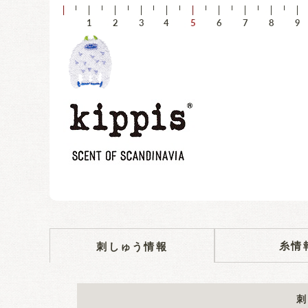
糸情
刺しゅう情報
刺