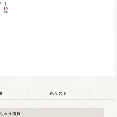
報
色リスト
しゅう情報