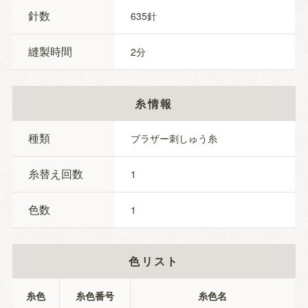
針数
635
縫製時間
2
糸情報
種類
ブラザー刺しゅう糸
糸替え回数
1
色数
1
色リスト
糸色
糸色番号
糸色名