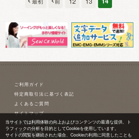
12
13
14
ご利用ガイド
特定商取引法に基づく表記
よくあるご質問
サイトマップ
当サイトでは利用体験の向上およびコンテンツの最適な提供、ト
個人情報の取り扱いについて
ラフィックの分析を目的としてCookieを使用しています。
お問い合わせ
サイトの閲覧を継続された場合、Cookieの利用に同意したことも