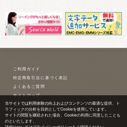
ご利用ガイド
特定商取引法に基づく表記
よくあるご質問
サイトマップ
当サイトでは利用体験の向上およびコンテンツの最適な提供、ト
個人情報の取り扱いについて
ラフィックの分析を目的としてCookieを使用しています。
お問い合わせ
サイトの閲覧を継続された場合、Cookieの利用に同意したことも
のといたします。
詳細については
プライバシーポリシー
をご確認ください。