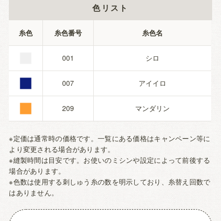
色リスト
■
糸色
糸色番号
糸色名
■
001
シロ
■
007
アイイロ
209
マンダリン
※定価は通常時の価格です。一覧にある価格はキャンペーン等に
より変更される場合があります。
※縫製時間は目安です。お使いのミシンや設定によって前後する
場合があります。
※色数は使用する刺しゅう糸の数を明示しており、糸替え回数で
はありません。