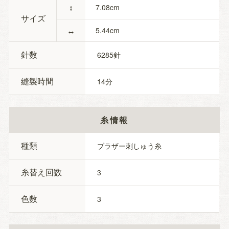
↕
7.08
サイズ
↔
5.44
針数
6285
縫製時間
14
糸情報
種類
ブラザー刺しゅう糸
糸替え回数
3
色数
3