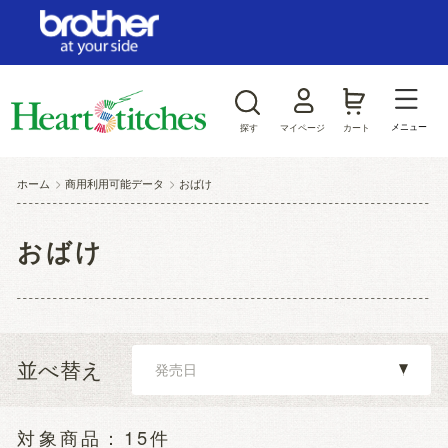
ログイン/新規会員登録
お気に入り
メニュー
探す
マイページ
カート
商品カテゴリから探す
ホーム
>
商用利用可能データ
>
おばけ
ジャンルから探す
おばけ
並べ替え
15件