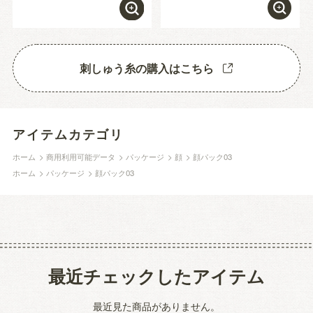
刺しゅう糸の購入はこちら
アイテムカテゴリ
ホーム
>
商用利用可能データ
>
パッケージ
>
顔
>
顔パック03
ホーム
>
パッケージ
>
顔パック03
最近チェックしたアイテム
最近見た商品がありません。