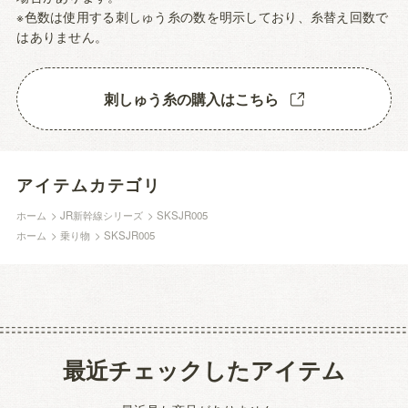
※色数は使用する刺しゅう糸の数を明示しており、糸替え回数で
はありません。
刺しゅう糸の購入はこちら
アイテムカテゴリ
ホーム
>
JR新幹線シリーズ
>
SKSJR005
ホーム
>
乗り物
>
SKSJR005
最近チェックしたアイテム