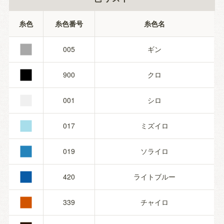
■
糸色
糸色番号
糸色名
■
005
ギン
■
900
クロ
■
001
シロ
■
017
ミズイロ
■
019
ソライロ
■
420
ライトブルー
339
チャイロ