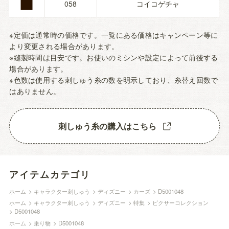
■
058
コイコゲチャ
※定価は通常時の価格です。一覧にある価格はキャンペーン等に
より変更される場合があります。
※縫製時間は目安です。お使いのミシンや設定によって前後する
場合があります。
※色数は使用する刺しゅう糸の数を明示しており、糸替え回数で
はありません。
刺しゅう糸の購入はこちら
アイテムカテゴリ
ホーム
>
キャラクター刺しゅう
>
ディズニー
>
カーズ
>
D5001048
ホーム
>
キャラクター刺しゅう
>
ディズニー
>
特集
>
ピクサーコレクション
>
D5001048
ホーム
>
乗り物
>
D5001048