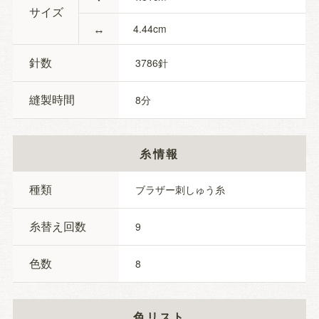
サイズ
↔
4.44
針数
3786
縫製時間
8
糸情報
種類
ブラザー刺しゅう糸
糸替え回数
9
色数
8
色リスト