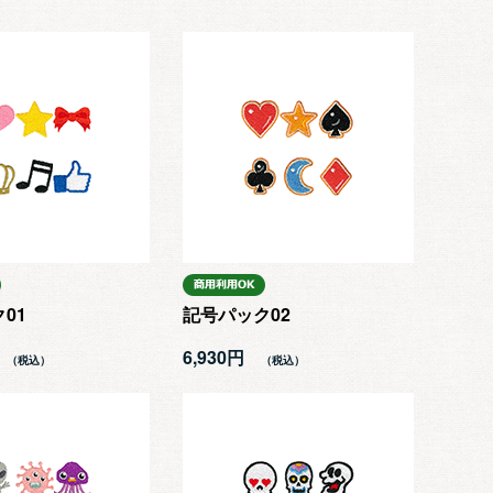
01
記号パック02
6,930円