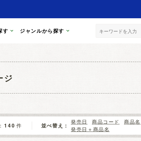
探す
ジャンルから探す
ージ
発売日
商品コード
商品名
140
件
並べ替え：
発売日＋商品名