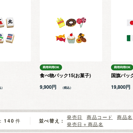
食べ物パック15(お菓子)
国旗パック
9,900円
19,800円
発売日
商品コード
商品名
140
件
並べ替え：
発売日＋商品名