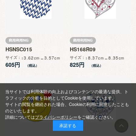
HSNSC015
HS168R09
サイズ
3.62
3.57
サイズ
8.37
8.35
605円
825円
当サイトでは利用体験の向上およびコンテンツの最適な提供、ト
ラフィックの分析を目的としてCookieを使用しています。
サイトの閲覧を継続された場合、Cookieの利用に同意したことも
のといたします。
詳細については
プライバシーポリシー
をご確認ください。
承諾する