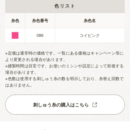
色リスト
■
糸色
糸色番号
糸色名
086
コイピンク
※定価は通常時の価格です。一覧にある価格はキャンペーン等に
より変更される場合があります。
※縫製時間は目安です。お使いのミシンや設定によって前後する
場合があります。
※色数は使用する刺しゅう糸の数を明示しており、糸替え回数で
はありません。
刺しゅう糸の購入はこちら