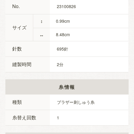
No.
23100826
↕
0.99
サイズ
↔
8.48
針数
695
縫製時間
2
糸情報
種類
ブラザー刺しゅう糸
糸替え回数
1