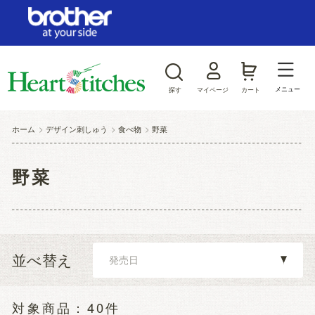
ログイン/新規会員登録
お気に入り
メニュー
探す
マイページ
カート
商品カテゴリから探す
ホーム
>
デザイン刺しゅう
>
食べ物
>
野菜
ジャンルから探す
野菜
並べ替え
40件