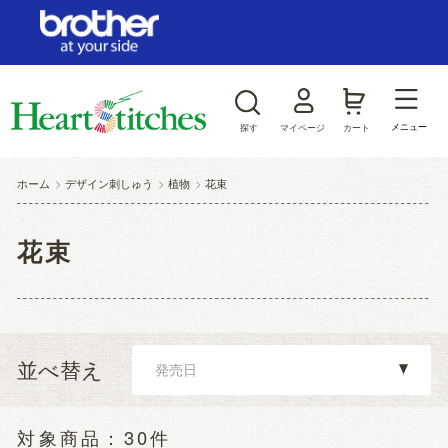
ログイン/新規会員登録
お気に入り
メニュー
探す
マイページ
カート
商品カテゴリから探す
ホーム
>
デザイン刺しゅう
>
植物
>
花束
ジャンルから探す
花束
並べ替え
30件