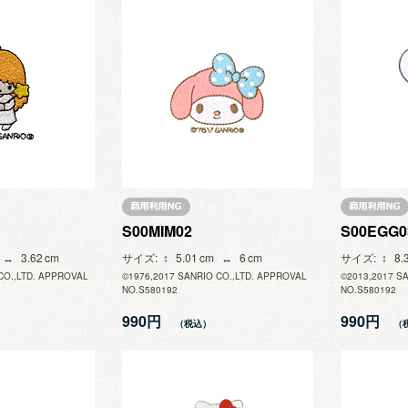
S00MIM02
S00EGG0
3.62
サイズ
5.01
6
サイズ
8.
CO.,LTD. APPROVAL
©1976,2017 SANRIO CO.,LTD. APPROVAL
©2013,2017 S
NO.S580192
NO.S580192
990円
990円