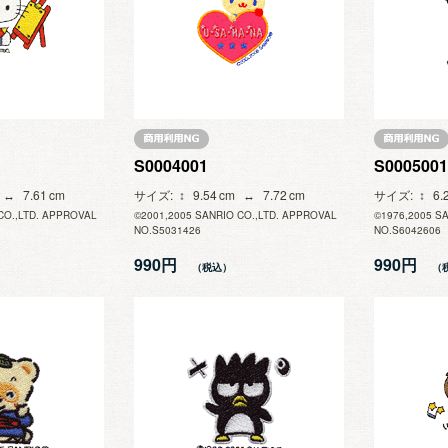
S0004001
S0005001
7.61
サイズ
9.54
7.72
サイズ
6.
CO.,LTD. APPROVAL
©2001,2005 SANRIO CO.,LTD. APPROVAL
©1976,2005 S
NO.S5031426
NO.S6042606
990円
990円