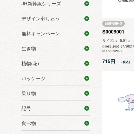
JR新幹線シリーズ
デザイン刺しゅう
S0009001
無料キャンペーン
サイズ
5.01
©1986,2005 SANRIO 
生き物
NO.S6092027
715円
植物(花)
パッケージ
乗り物
記号
食べ物