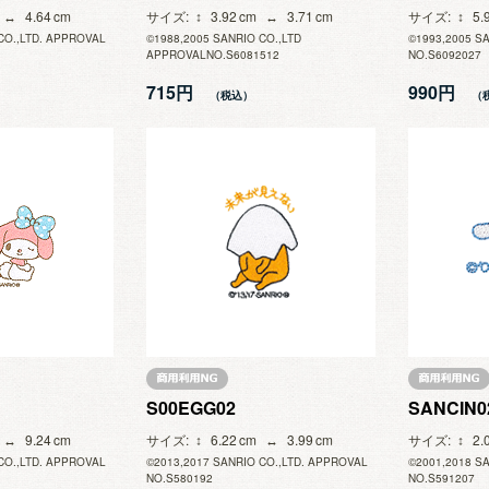
4.64
サイズ
3.92
3.71
サイズ
5.
CO.,LTD. APPROVAL
©1988,2005 SANRIO CO.,LTD
©1993,2005 S
APPROVALNO.S6081512
NO.S6092027
715円
990円
S00EGG02
SANCIN0
9.24
サイズ
6.22
3.99
サイズ
2.
CO.,LTD. APPROVAL
©2013,2017 SANRIO CO.,LTD. APPROVAL
©2001,2018 S
NO.S580192
NO.S591207