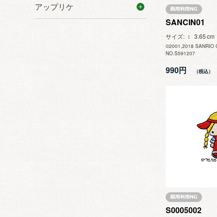
アップリケ
SANCIN01
サイズ
3.65
©2001,2018 SANRIO 
NO.S591207
990円
S0005002