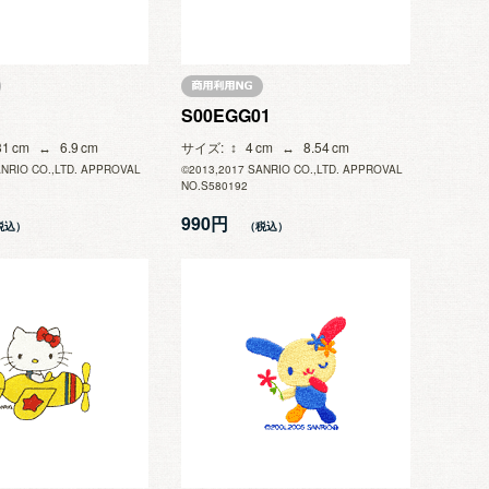
S00EGG01
31
6.9
サイズ
4
8.54
ANRIO CO.,LTD. APPROVAL
©2013,2017 SANRIO CO.,LTD. APPROVAL
NO.S580192
990円