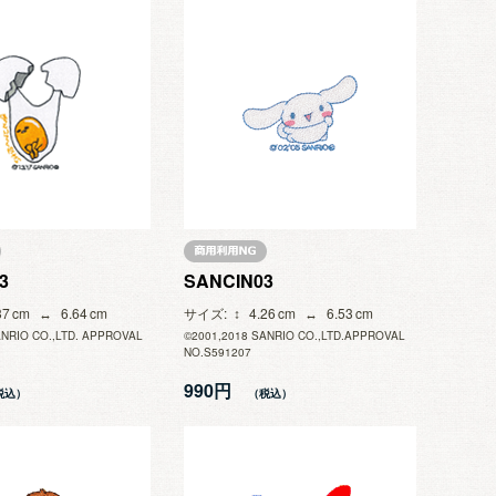
3
SANCIN03
37
6.64
サイズ
4.26
6.53
ANRIO CO.,LTD. APPROVAL
©2001,2018 SANRIO CO.,LTD.APPROVAL
NO.S591207
990円