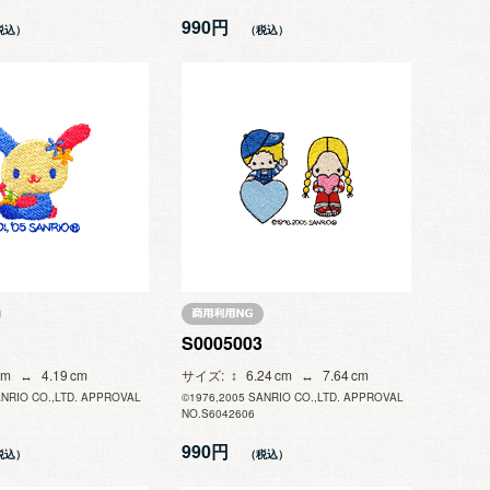
990円
S0005003
4.19
サイズ
6.24
7.64
ANRIO CO.,LTD. APPROVAL
©1976,2005 SANRIO CO.,LTD. APPROVAL
NO.S6042606
990円