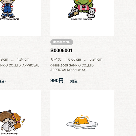
S0006001
29
4.34
サイズ
6.66
5.94
ANRIO CO.,LTD. APPROVAL
©1988,2005 SANRIO CO.,LTD
APPROVALNO.S6081512
990円