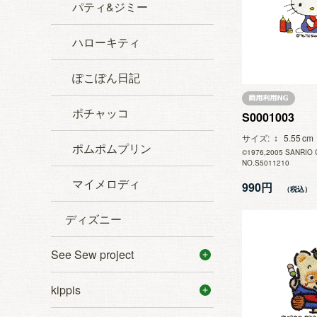
パティ&ジミー
ハローキティ
ぽこぽん日記
ポチャッコ
S0001003
サイズ
5.55
ポムポムプリン
©1976,2005 SANRIO 
NO.S5011210
マイメロディ
990円
ディズニー
See Sew project
kippis