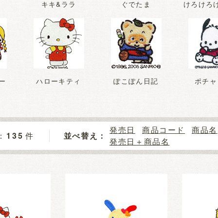
キキ&ララ
ぐでたま
けろけろ
ー
ハローキティ
ぽこぽん日記
ポチャ
発売日
商品コード
商品名
135
件
並べ替え：
発売日＋商品名