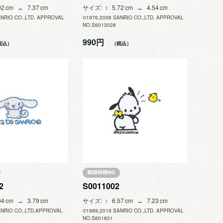
92
7.37
サイズ
5.72
4.54
ANRIO CO.,LTD. APPROVAL
©1976,2006 SANRIO CO.,LTD. APPROVAL
NO.S6013028
990円
2
S0011002
04
3.79
サイズ
6.57
7.23
ANRIO CO.,LTD.APPROVAL
©1989,2019 SANRIO CO.,LTD. APPROVAL
NO.S601601