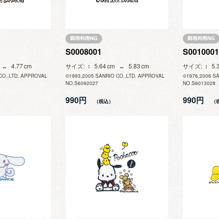
S0008001
S0010001
4.77
サイズ
5.64
5.83
サイズ
5.
CO.,LTD. APPROVAL
©1993,2005 SANRIO CO.,LTD. APPROVAL
©1976,2006 S
NO.S6092027
NO.S6013028
990円
990円