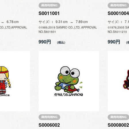
S0011001
S0001004
6.78
サイズ
9.31
7.89
サイズ
7.
CO.,LTD.APPROVAL
©1989,2019 SANRIO CO.,LTD. APPROVAL
©1976,2005 S
NO.S601601
NO.S5011210
990円
990円
S0006002
S0008002