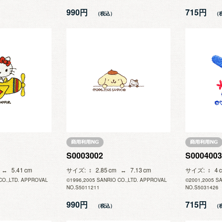
990円
715円
S0003002
S0004003
5.41
サイズ
2.85
7.13
サイズ
4
CO.,LTD. APPROVAL
©1996,2005 SANRIO CO.,LTD. APPROVAL
©2001,2005 S
NO.S5011211
NO.S5031426
990円
715円