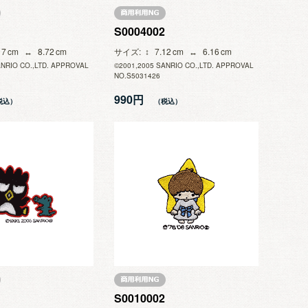
S0004002
17
8.72
サイズ
7.12
6.16
ANRIO CO.,LTD. APPROVAL
©2001,2005 SANRIO CO.,LTD. APPROVAL
NO.S5031426
990円
S0010002