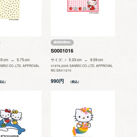
S0001016
35
5.75
サイズ
5.33
9.59
ANRIO CO.,LTD. APPROVAL
©1976,2005 SANRIO CO.,LTD. APPROVAL
NO.S5011210
990円