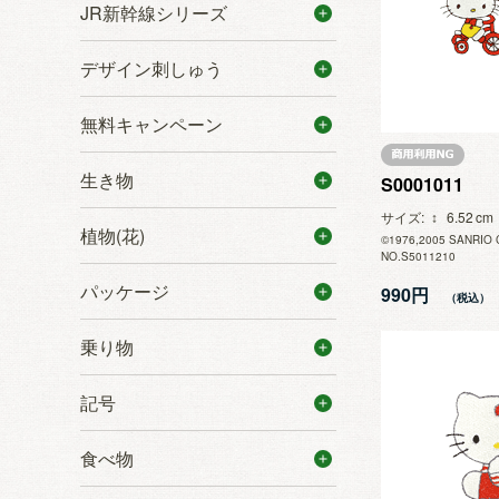
JR新幹線シリーズ
デザイン刺しゅう
無料キャンペーン
生き物
S0001011
サイズ
6.52
植物(花)
©1976,2005 SANRIO 
NO.S5011210
パッケージ
990円
乗り物
記号
食べ物