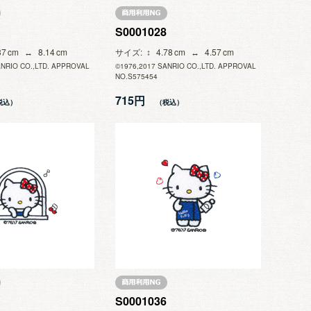
S0001028
37
8.14
サイズ
4.78
4.57
ANRIO CO.,LTD. APPROVAL
©1976,2017 SANRIO CO.,LTD. APPROVAL
NO.S575454
715円
S0001036