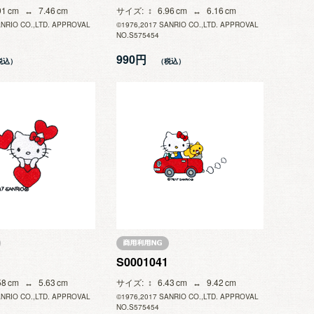
91
7.46
サイズ
6.96
6.16
ANRIO CO.,LTD. APPROVAL
©1976,2017 SANRIO CO.,LTD. APPROVAL
NO.S575454
990円
S0001041
58
5.63
サイズ
6.43
9.42
ANRIO CO.,LTD. APPROVAL
©1976,2017 SANRIO CO.,LTD. APPROVAL
NO.S575454