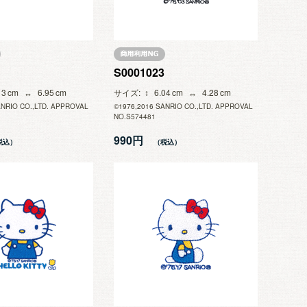
S0001023
13
6.95
サイズ
6.04
4.28
ANRIO CO.,LTD. APPROVAL
©1976,2016 SANRIO CO.,LTD. APPROVAL
NO.S574481
990円