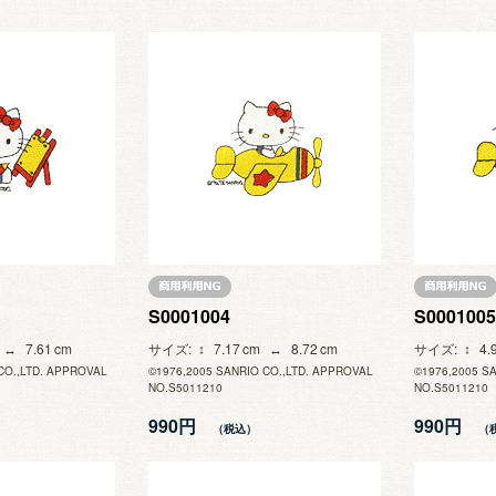
S0001004
S0001005
7.61
サイズ
7.17
8.72
サイズ
4.
CO.,LTD. APPROVAL
©1976,2005 SANRIO CO.,LTD. APPROVAL
©1976,2005 S
NO.S5011210
NO.S5011210
990円
990円