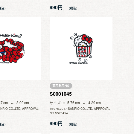
990円
S0001045
87
8.09
サイズ
5.76
4.29
ANRIO CO.,LTD. APPROVAL
©1976,2017 SANRIO CO.,LTD. APPROVAL
NO.S575454
990円