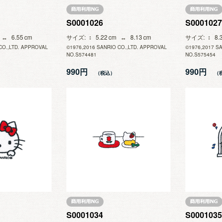
S0001026
S0001027
6.55
サイズ
5.22
8.13
サイズ
8.
CO.,LTD. APPROVAL
©1976,2016 SANRIO CO.,LTD. APPROVAL
©1976,2017 S
NO.S574481
NO.S575454
990円
990円
S0001034
S0001035