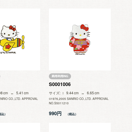
S0001006
98
5.41
サイズ
9.44
6.65
ANRIO CO.,LTD. APPROVAL
©1976,2005 SANRIO CO.,LTD. APPROVAL
NO.S5011210
990円