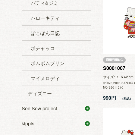
パティ&ジミー
ハローキティ
ぽこぽん日記
ポチャッコ
ポムポムプリン
S0001007
サイズ
6.42
マイメロディ
©1976,2005 SANRIO 
NO.S5011210
ディズニー
990円
See Sew project
kippis