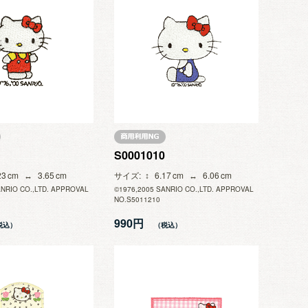
S0001010
23
3.65
サイズ
6.17
6.06
ANRIO CO.,LTD. APPROVAL
©1976,2005 SANRIO CO.,LTD. APPROVAL
NO.S5011210
990円