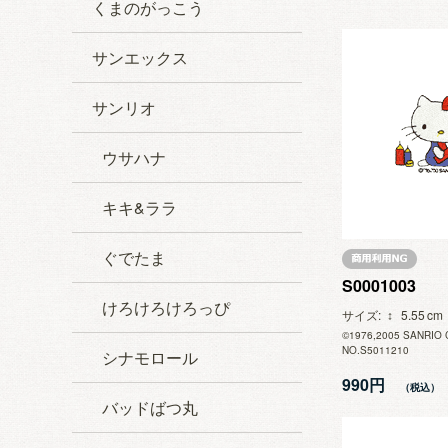
くまのがっこう
サンエックス
サンリオ
ウサハナ
キキ&ララ
ぐでたま
S0001003
けろけろけろっぴ
サイズ
5.55
©1976,2005 SANRIO 
NO.S5011210
シナモロール
990円
バッドばつ丸