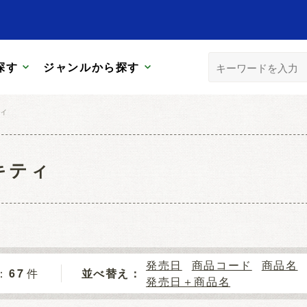
探す
ジャンルから探す
ィ
キティ
発売日
商品コード
商品名
67
件
並べ替え：
発売日＋商品名