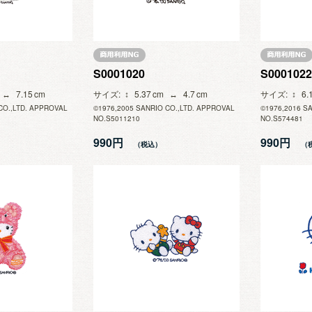
S0001020
S0001022
7.15
サイズ
5.37
4.7
サイズ
6.
CO.,LTD. APPROVAL
©1976,2005 SANRIO CO.,LTD. APPROVAL
©1976,2016 S
NO.S5011210
NO.S574481
990円
990円