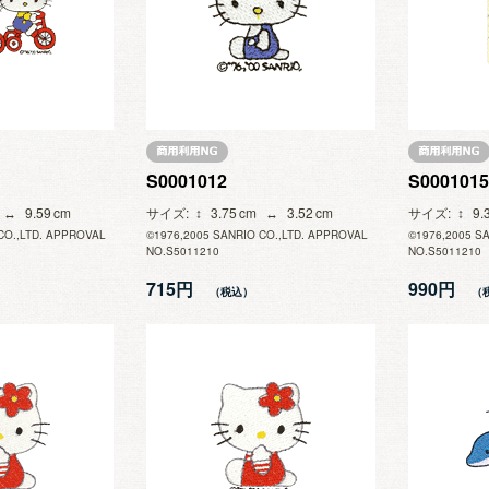
S0001012
S0001015
9.59
サイズ
3.75
3.52
サイズ
9.
CO.,LTD. APPROVAL
©1976,2005 SANRIO CO.,LTD. APPROVAL
©1976,2005 S
NO.S5011210
NO.S5011210
715円
990円