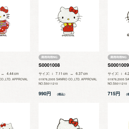
S0001008
S0001009
4.44
サイズ
7.11
6.37
サイズ
4.
CO.,LTD. APPROVAL
©1976,2005 SANRIO CO.,LTD. APPROVAL
©1976,2005 S
NO.S5011210
NO.S5011210
990円
715円