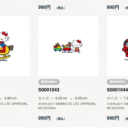
990円
990円
S0001043
S0001044
6.89
サイズ
4.29
9.59
サイズ
7.
CO.,LTD. APPROVAL
©1976,2017 SANRIO CO.,LTD. APPROVAL
©1976,2017 S
NO.S575454
NO.S575454
990円
990円