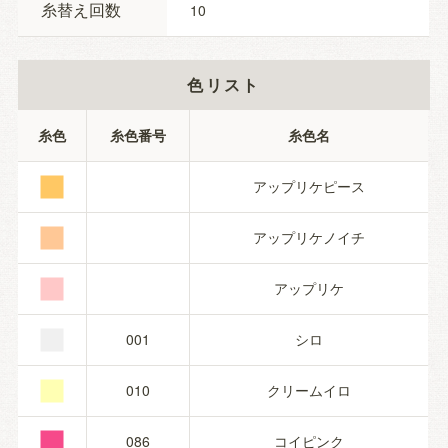
糸替え回数
10
色リスト
■
糸色
糸色番号
糸色名
■
アップリケピース
■
アップリケノイチ
■
アップリケ
■
001
シロ
■
010
クリームイロ
086
コイピンク