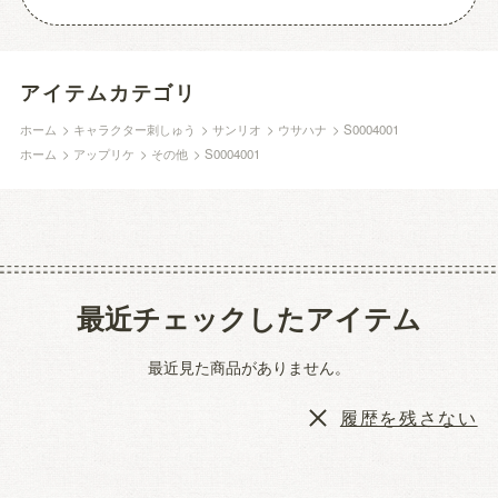
アイテムカテゴリ
ホーム
>
キャラクター刺しゅう
>
サンリオ
>
ウサハナ
>
S0004001
ホーム
>
アップリケ
>
その他
>
S0004001
最近チェックしたアイテム
最近見た商品がありません。
履歴を残さない