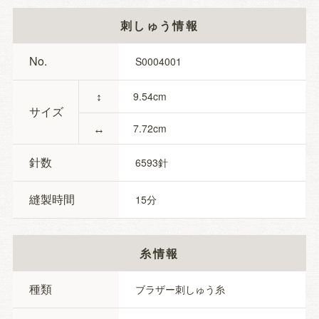
刺しゅう情報
No.
S0004001
↕
9.54
サイズ
↔
7.72
針数
6593
縫製時間
15
糸情報
種類
ブラザー刺しゅう糸