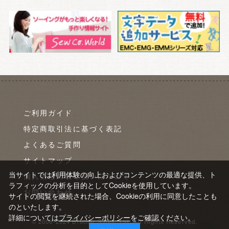
ご利用ガイド
特定商取引法に基づく表記
よくあるご質問
サイトマップ
当サイトでは利用体験の向上およびコンテンツの最適な提供、ト
個人情報の取り扱いについて
ラフィックの分析を目的としてCookieを使用しています。
お問い合わせ
サイトの閲覧を継続された場合、Cookieの利用に同意したことも
のといたします。
詳細については
プライバシーポリシー
をご確認ください。
© 2008-2024 Brother Sales, Ltd. All Rights Reserved.