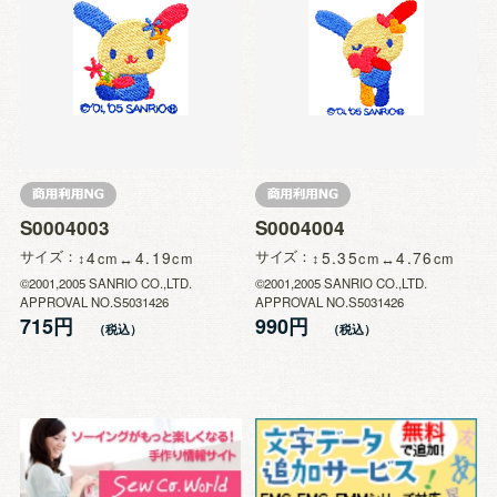
S0004003
S0004004
サイズ
4
4.19
サイズ
5.35
4.76
©2001,2005 SANRIO CO.,LTD.
©2001,2005 SANRIO CO.,LTD.
APPROVAL NO.S5031426
APPROVAL NO.S5031426
715円
990円