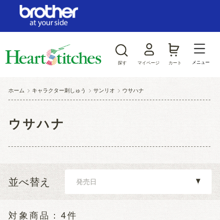
ログイン/新規会員登録
お気に入り
メニュー
探す
マイページ
カート
商品カテゴリから探す
ホーム
>
キャラクター刺しゅう
>
サンリオ
>
ウサハナ
ジャンルから探す
ウサハナ
並べ替え
4件