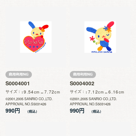
S0004001
S0004002
サイズ
9.54
7.72
サイズ
7.12
6.16
©2001,2005 SANRIO CO.,LTD.
©2001,2005 SANRIO CO.,LTD.
APPROVAL NO.S5031426
APPROVAL NO.S5031426
990円
990円