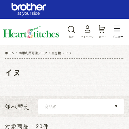
ログイン/新規会員登録
お気に入り
メニュー
探す
マイページ
カート
商品カテゴリから探す
ホーム
>
商用利用可能データ
>
生き物
>
イヌ
ジャンルから探す
イヌ
並べ替え
20件