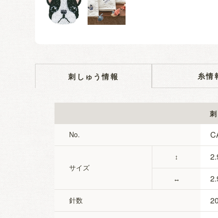
糸情
刺しゅう情報
刺
C
No.
2.
↕
サイズ
2.
↔
2
針数