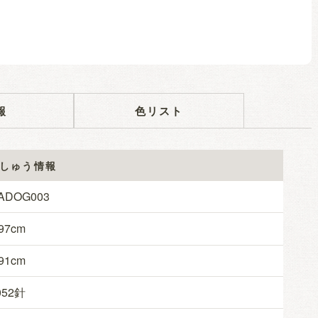
報
色リスト
しゅう情報
ADOG003
97
91
052