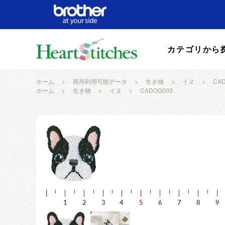
カテゴリから
ホーム
>
商用利用可能データ
>
生き物
>
イヌ
>
CA
ホーム
>
生き物
>
イヌ
>
CADOG003