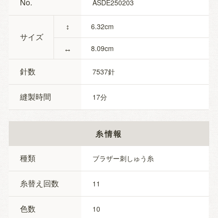
No.
ASDE250203
↕
6.32
サイズ
↔
8.09
針数
7537
縫製時間
17
糸情報
種類
ブラザー刺しゅう糸
糸替え回数
11
色数
10