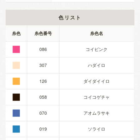
色リスト
■
糸色
糸色番号
糸色名
■
086
コイピンク
■
307
ハダイロ
■
126
ダイダイイロ
■
058
コイコゲチャ
■
070
アオムラサキ
019
ソライロ