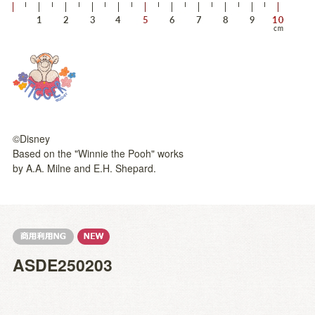
©Disney
Based on the "Winnie the Pooh" works
by A.A. Milne and E.H. Shepard.
ASDE250203