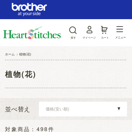
ログイン/新規会員登録
お気に入り
メニュー
探す
マイページ
カート
商品カテゴリから探す
ホーム
>
植物(花)
ジャンルから探す
植物(花)
並べ替え
498件