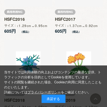
HSFC2016
HSFC2017
サイズ
1.29
0.95
サイズ
1.37
0.92
605円
605円
当サイトでは利用体験の向上およびコンテンツの最適な提供、ト
ラフィックの分析を目的としてCookieを使用しています。
サイトの閲覧を継続された場合、Cookieの利用に同意したことも
のといたします。
詳細については
プライバシーポリシー
をご確認ください。
承諾する
HSFC2018
HSFC2019
サイズ
1.31
1.69
サイズ
1.11
1.13