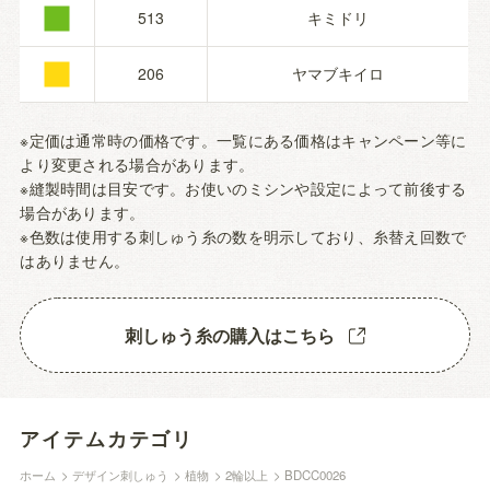
■
■
513
キミドリ
206
ヤマブキイロ
※定価は通常時の価格です。一覧にある価格はキャンペーン等に
より変更される場合があります。
※縫製時間は目安です。お使いのミシンや設定によって前後する
場合があります。
※色数は使用する刺しゅう糸の数を明示しており、糸替え回数で
はありません。
刺しゅう糸の購入はこちら
アイテムカテゴリ
ホーム
>
デザイン刺しゅう
>
植物
>
2輪以上
>
BDCC0026