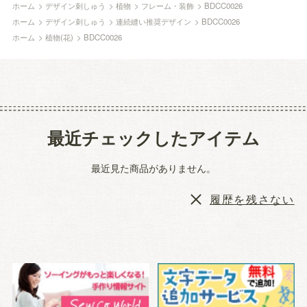
ホーム
>
デザイン刺しゅう
>
植物
>
フレーム・装飾
>
BDCC0026
ホーム
>
デザイン刺しゅう
>
連続縫い推奨デザイン
>
BDCC0026
ホーム
>
植物(花)
>
BDCC0026
最近チェックしたアイテム
最近見た商品がありません。
履歴を残さない