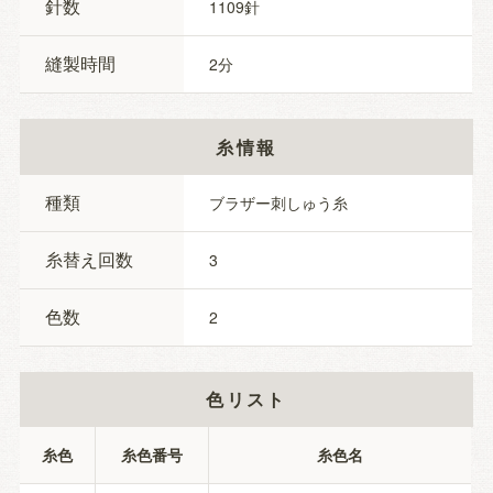
針数
1109
縫製時間
2
糸情報
種類
ブラザー刺しゅう糸
糸替え回数
3
色数
2
色リスト
糸色
糸色番号
糸色名