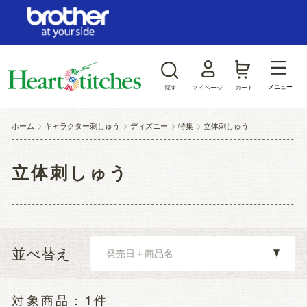
ログイン/新規会員登録
お気に入り
メニュー
探す
マイページ
カート
商品カテゴリから探す
ホーム
>
キャラクター刺しゅう
>
ディズニー
>
特集
>
立体刺しゅう
ジャンルから探す
立体刺しゅう
並べ替え
1件