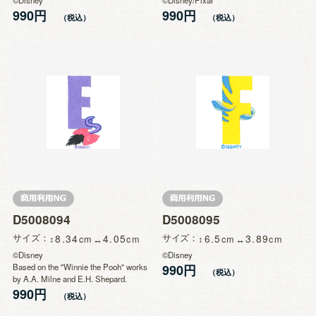
990円
990円
D5008094
D5008095
サイズ
8.34
4.05
サイズ
6.5
3.89
©Disney
©Disney
Based on the "Winnie the Pooh" works
990円
by A.A. Milne and E.H. Shepard.
990円