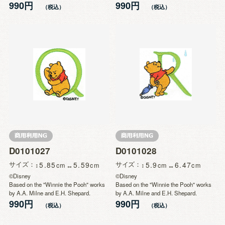
990円
990円
D0101027
D0101028
サイズ
5.85
5.59
サイズ
5.9
6.47
©Disney
©Disney
Based on the "Winnie the Pooh" works
Based on the "Winnie the Pooh" works
by A.A. Milne and E.H. Shepard.
by A.A. Milne and E.H. Shepard.
990円
990円