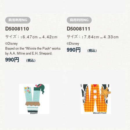
D5008110
D5008111
サイズ
6.47
4.42
サイズ
7.84
4.33
©Disney
©Disney
Based on the "Winnie the Pooh" works
990円
by A.A. Milne and E.H. Shepard.
990円