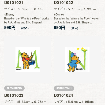
D0101021
D0101022
サイズ
5.64
6.44
サイズ
5.78
4.33
©Disney
©Disney
Based on the "Winnie the Pooh" works
Based on the "Winnie the Pooh" works
by A.A. Milne and E.H. Shepard.
by A.A. Milne and E.H. Shepard.
990円
990円
D0101023
D0101024
サイズ
5.66
6.78
サイズ
5.9
4.95