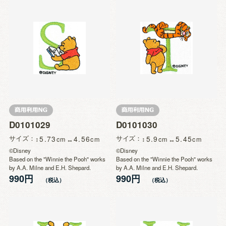
D0101029
D0101030
サイズ
5.73
4.56
サイズ
5.9
5.45
©Disney
©Disney
Based on the "Winnie the Pooh" works
Based on the "Winnie the Pooh" works
by A.A. Milne and E.H. Shepard.
by A.A. Milne and E.H. Shepard.
990円
990円