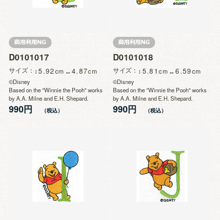
D0101017
D0101018
サイズ
5.92
4.87
サイズ
5.81
6.59
©Disney
©Disney
Based on the "Winnie the Pooh" works
Based on the "Winnie the Pooh" works
by A.A. Milne and E.H. Shepard.
by A.A. Milne and E.H. Shepard.
990円
990円