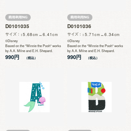
D0101035
D0101036
サイズ
5.68
6.41
サイズ
5.71
6.34
©Disney
©Disney
Based on the "Winnie the Pooh" works
Based on the "Winnie the Pooh" works
by A.A. Milne and E.H. Shepard.
by A.A. Milne and E.H. Shepard.
990円
990円