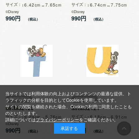
サイズ
6.42
7.65
サイズ
6.74
7.75
©Disney
©Disney
990円
990円
当サイトでは利用体験の向上およびコンテンツの最適な提供、ト
ラフィックの分析を目的としてCookieを使用しています。
サイトの閲覧を継続された場合、Cookieの利用に同意したことも
MKMS2120
MKMS2121
のといたします。
サイズ
9.29
5.76
サイズ
6.18
6.91
詳細については
プライバシーポリシー
をご確認ください。
©Disney
©Disney
承諾する
990円
990円