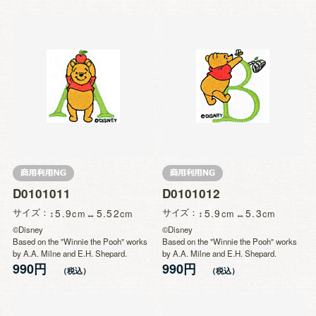
D0101011
D0101012
サイズ
5.9
5.52
サイズ
5.9
5.3
©Disney
©Disney
Based on the "Winnie the Pooh" works
Based on the "Winnie the Pooh" works
by A.A. Milne and E.H. Shepard.
by A.A. Milne and E.H. Shepard.
990円
990円