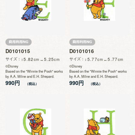
D0101015
D0101016
サイズ
5.82
5.25
サイズ
5.77
5.77
©Disney
©Disney
Based on the "Winnie the Pooh" works
Based on the "Winnie the Pooh" works
by A.A. Milne and E.H. Shepard.
by A.A. Milne and E.H. Shepard.
990円
990円