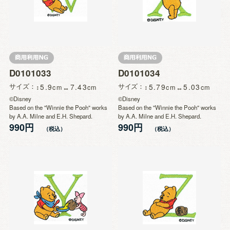
D0101033
D0101034
サイズ
5.9
7.43
サイズ
5.79
5.03
©Disney
©Disney
Based on the "Winnie the Pooh" works
Based on the "Winnie the Pooh" works
by A.A. Milne and E.H. Shepard.
by A.A. Milne and E.H. Shepard.
990円
990円