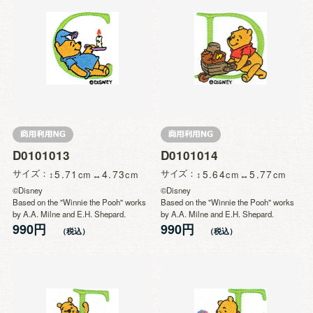
D0101013
D0101014
サイズ
5.71
4.73
サイズ
5.64
5.77
©Disney
©Disney
Based on the "Winnie the Pooh" works
Based on the "Winnie the Pooh" works
by A.A. Milne and E.H. Shepard.
by A.A. Milne and E.H. Shepard.
990円
990円