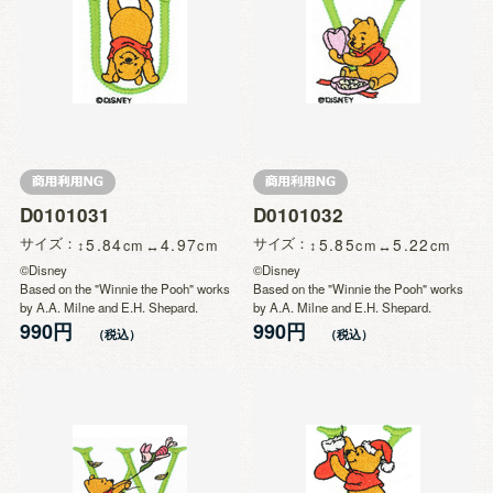
D0101031
D0101032
サイズ
5.84
4.97
サイズ
5.85
5.22
©Disney
©Disney
Based on the "Winnie the Pooh" works
Based on the "Winnie the Pooh" works
by A.A. Milne and E.H. Shepard.
by A.A. Milne and E.H. Shepard.
990円
990円