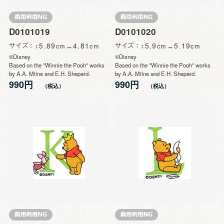
D0101019
D0101020
サイズ
5.89
4.81
サイズ
5.9
5.19
©Disney
©Disney
Based on the "Winnie the Pooh" works
Based on the "Winnie the Pooh" works
by A.A. Milne and E.H. Shepard.
by A.A. Milne and E.H. Shepard.
990円
990円