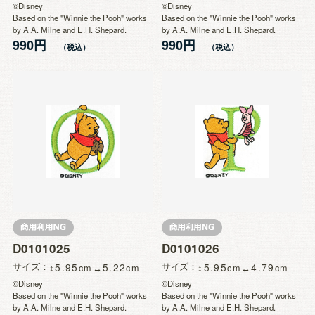
©Disney
©Disney
Based on the "Winnie the Pooh" works
Based on the "Winnie the Pooh" works
by A.A. Milne and E.H. Shepard.
by A.A. Milne and E.H. Shepard.
990円
990円
D0101025
D0101026
サイズ
5.95
5.22
サイズ
5.95
4.79
©Disney
©Disney
Based on the "Winnie the Pooh" works
Based on the "Winnie the Pooh" works
by A.A. Milne and E.H. Shepard.
by A.A. Milne and E.H. Shepard.