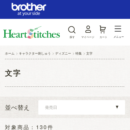
ログイン/新規会員登録
お気に入り
メニュー
探す
マイページ
カート
商品カテゴリから探す
ホーム
>
キャラクター刺しゅう
>
ディズニー
>
特集
>
文字
ジャンルから探す
文字
並べ替え
130件