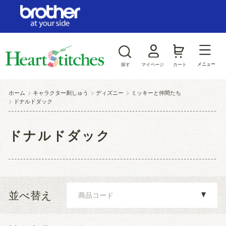
ログイン/新規会員登録
お気に入り
メニュー
探す
マイページ
カート
商品カテゴリから探す
ホーム
>
キャラクター刺しゅう
>
ディズニー
>
ミッキーと仲間たち
>
ドナルドダック
ジャンルから探す
ドナルドダック
並べ替え