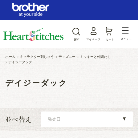
ログイン/新規会員登録
お気に入り
メニュー
探す
マイページ
カート
商品カテゴリから探す
ホーム
>
キャラクター刺しゅう
>
ディズニー
>
ミッキーと仲間たち
>
デイジーダック
ジャンルから探す
デイジーダック
並べ替え