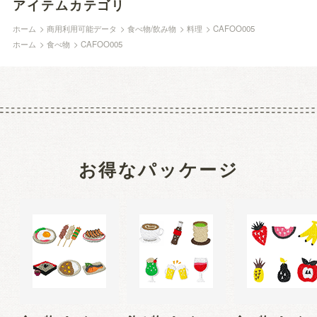
アイテムカテゴリ
ホーム
>
商用利用可能データ
>
食べ物/飲み物
>
料理
>
CAFOO005
ホーム
>
食べ物
>
CAFOO005
お得なパッケージ