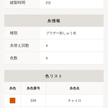
縫製時間
2
糸情報
種類
ブラザー刺しゅう糸
糸替え回数
4
色数
4
色リスト
■
糸色
糸色番号
糸色名
339
チャイロ