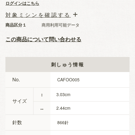
ログインはこちら
対象ミシンを確認する
商品区分１
商用利用可能データ
この商品について問い合わせる
刺しゅう情報
No.
CAFOO005
↕
3.03
サイズ
↔
2.44
針数
866