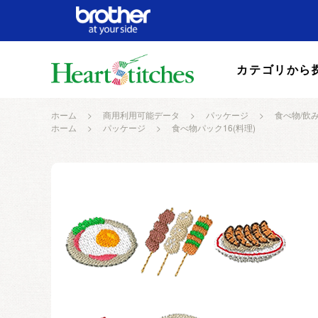
カテゴリから
ホーム
>
商用利用可能データ
>
パッケージ
>
食べ物/飲
ホーム
>
パッケージ
>
食べ物パック16(料理)