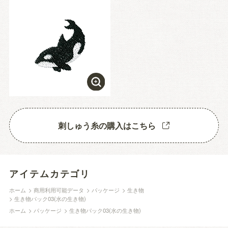
刺しゅう糸の購入はこちら
アイテムカテゴリ
ホーム
>
商用利用可能データ
>
パッケージ
>
生き物
>
生き物パック03(水の生き物)
ホーム
>
パッケージ
>
生き物パック03(水の生き物)