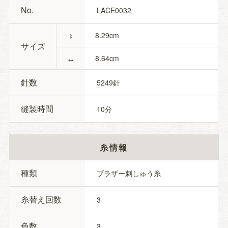
No.
LACE0032
↕
8.29
サイズ
↔
8.64
針数
5249
縫製時間
10
糸情報
種類
ブラザー刺しゅう糸
糸替え回数
3
色数
3