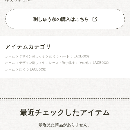
刺しゅう糸の購入はこちら
アイテムカテゴリ
ホーム
>
デザイン刺しゅう
>
記号
>
ハート
>
LACE0032
ホーム
>
デザイン刺しゅう
>
レース・飾り模様
>
その他
>
LACE0032
ホーム
>
記号
>
LACE0032
最近チェックしたアイテム
最近見た商品がありません。