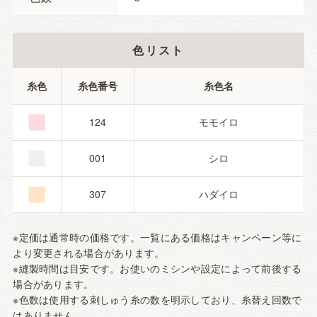
色リスト
■
糸色
糸色番号
糸色名
■
124
モモイロ
■
001
シロ
307
ハダイロ
※定価は通常時の価格です。一覧にある価格はキャンペーン等に
より変更される場合があります。
※縫製時間は目安です。お使いのミシンや設定によって前後する
場合があります。
※色数は使用する刺しゅう糸の数を明示しており、糸替え回数で
はありません。