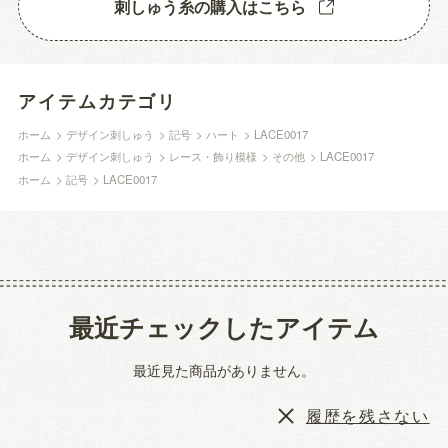
刺しゅう糸の購入はこちら
アイテムカテゴリ
ホーム
>
デザイン刺しゅう
>
記号
>
ハート
>
LACE0017
ホーム
>
デザイン刺しゅう
>
レース・飾り模様
>
その他
>
LACE0017
ホーム
>
記号
>
LACE0017
最近チェックしたアイテム
最近見た商品がありません。
履歴を残さない