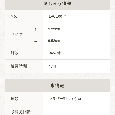
刺しゅう情報
No.
LACE0017
↕
9.55
サイズ
↔
9.52
針数
9457
縫製時間
17
糸情報
種類
ブラザー刺しゅう糸
糸替え回数
1