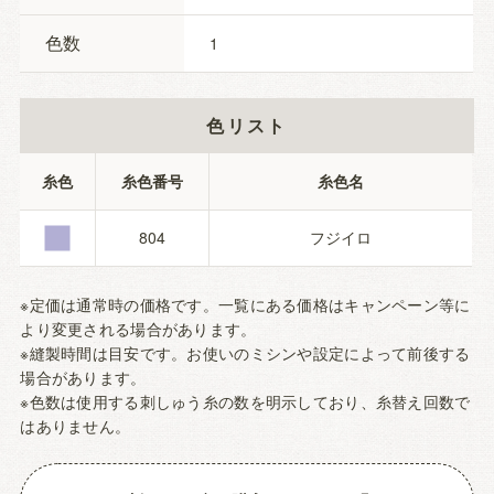
色数
1
色リスト
■
糸色
糸色番号
糸色名
804
フジイロ
※定価は通常時の価格です。一覧にある価格はキャンペーン等に
より変更される場合があります。
※縫製時間は目安です。お使いのミシンや設定によって前後する
場合があります。
※色数は使用する刺しゅう糸の数を明示しており、糸替え回数で
はありません。