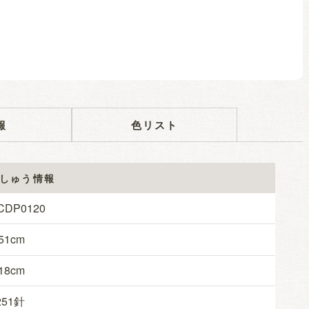
報
色リスト
しゅう情報
CDP0120
51
18
251