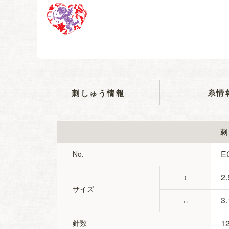
糸情
刺しゅう情報
刺
E
No.
2.
↕
サイズ
3.
↔
1
針数