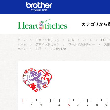
カテゴリから
ホーム
>
デザイン刺しゅう
>
記号
>
ハート
>
ECDP
ホーム
>
デザイン刺しゅう
>
ワールドカルチャー
>
天使
ホーム
>
記号
>
ECDP0120