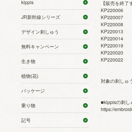
kippis
【販売を終了
KP220006
JR新幹線シリーズ
KP220007
KP220008
KP220013
デザイン刺しゅう
KP220014
KP220019
無料キャンペーン
KP220020
KP220022
生き物
植物(花)
対象の刺しゅう
パッケージ
■kippisの
乗り物
https://embroid
記号