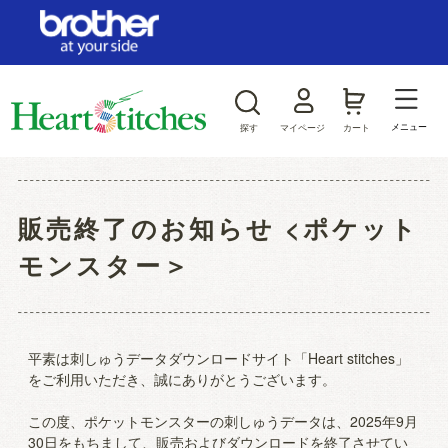
ログイン/新規会員登録
お気に入り
メニュー
探す
マイページ
カート
商品カテゴリから探す
販売終了のお知らせ <ポケット
ジャンルから探す
モンスター＞
平素は刺しゅうデータダウンロードサイト「Heart stitches」
をご利用いただき、誠にありがとうございます。
この度、ポケットモンスターの刺しゅうデータは、2025年9月
30日をもちまして、販売およびダウンロードを終了させてい