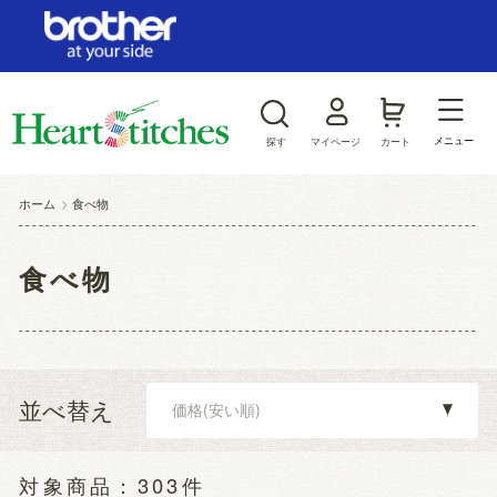
ログイン/新規会員登録
お気に入り
メニュー
探す
マイページ
カート
商品カテゴリから探す
ホーム
>
食べ物
ジャンルから探す
食べ物
並べ替え
303件