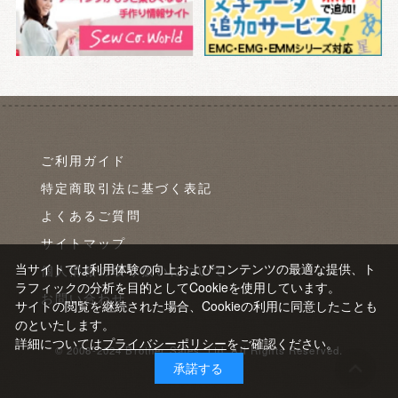
ご利用ガイド
特定商取引法に基づく表記
よくあるご質問
サイトマップ
当サイトでは利用体験の向上およびコンテンツの最適な提供、ト
個人情報の取り扱いについて
ラフィックの分析を目的としてCookieを使用しています。
お問い合わせ
サイトの閲覧を継続された場合、Cookieの利用に同意したことも
のといたします。
詳細については
プライバシーポリシー
をご確認ください。
© 2008-2024 Brother Sales, Ltd. All Rights Reserved.
承諾する