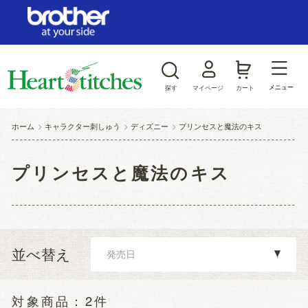
ログイン/新規会員登録
お気に入り
メニュー
探す
マイページ
カート
商品カテゴリから探す
ホーム
>
キャラクター刺しゅう
>
ディズニー
>
プリンセスと魔法のキス
ジャンルから探す
プリンセスと魔法のキス
並べ替え
2件