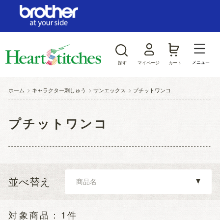
ログイン/新規会員登録
お気に入り
メニュー
探す
マイページ
カート
商品カテゴリから探す
ホーム
>
キャラクター刺しゅう
>
サンエックス
>
プチットワンコ
ジャンルから探す
プチットワンコ
並べ替え
1件