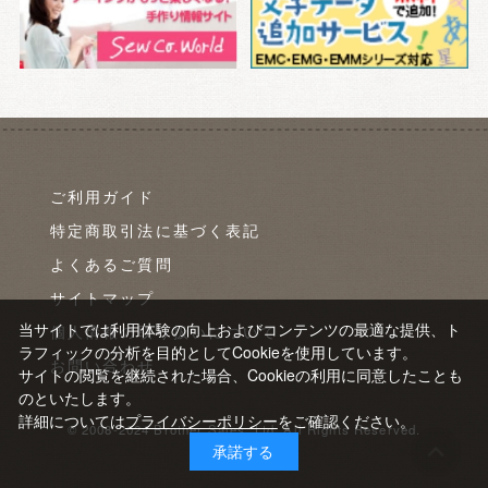
ご利用ガイド
特定商取引法に基づく表記
よくあるご質問
サイトマップ
当サイトでは利用体験の向上およびコンテンツの最適な提供、ト
個人情報の取り扱いについて
ラフィックの分析を目的としてCookieを使用しています。
お問い合わせ
サイトの閲覧を継続された場合、Cookieの利用に同意したことも
のといたします。
詳細については
プライバシーポリシー
をご確認ください。
© 2008-2024 Brother Sales, Ltd. All Rights Reserved.
承諾する