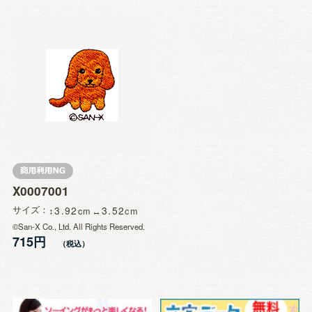
X0007001
サイズ
3.92
3.52
©San-X Co., Ltd. All Rights Reserved.
715円