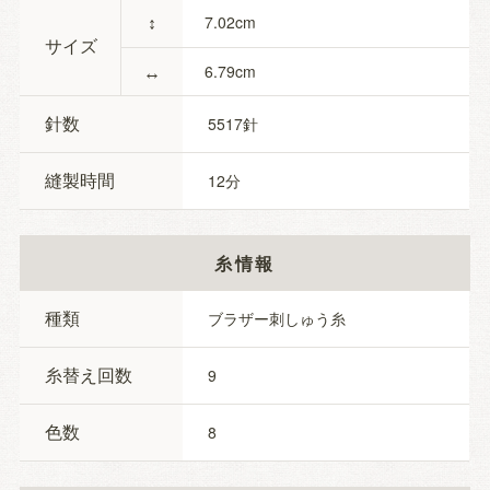
↕
7.02
サイズ
↔
6.79
針数
5517
縫製時間
12
糸情報
種類
ブラザー刺しゅう糸
糸替え回数
9
色数
8