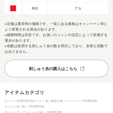
■
800
アカ
※定価は通常時の価格です。一覧にある価格はキャンペーン等に
より変更される場合があります。
※縫製時間は目安です。お使いのミシンや設定によって前後する
場合があります。
※色数は使用する刺しゅう糸の数を明示しており、糸替え回数で
はありません。
刺しゅう糸の購入はこちら
アイテムカテゴリ
ホーム
>
商用利用可能データ
>
食べ物/飲み物
>
スイーツ
>
CASWE028
ホーム
>
食べ物
>
CASWE028
ホーム
>
アップリケ
>
その他
>
CASWE028