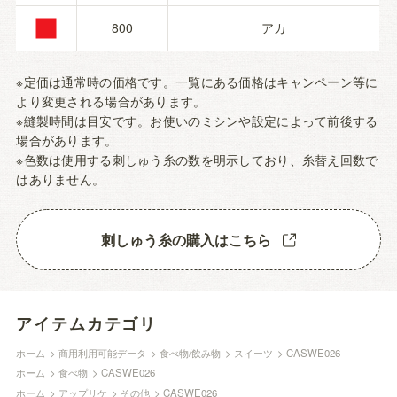
■
800
アカ
※定価は通常時の価格です。一覧にある価格はキャンペーン等に
より変更される場合があります。
※縫製時間は目安です。お使いのミシンや設定によって前後する
場合があります。
※色数は使用する刺しゅう糸の数を明示しており、糸替え回数で
はありません。
刺しゅう糸の購入はこちら
アイテムカテゴリ
ホーム
>
商用利用可能データ
>
食べ物/飲み物
>
スイーツ
>
CASWE026
ホーム
>
食べ物
>
CASWE026
ホーム
>
アップリケ
>
その他
>
CASWE026