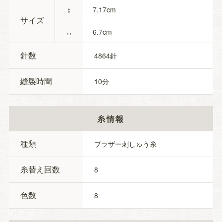
↕
7.17
サイズ
↔
6.7
針数
4864
縫製時間
10
糸情報
種類
ブラザー刺しゅう糸
糸替え回数
8
色数
8