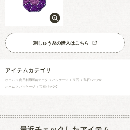
刺しゅう糸の購入はこちら
アイテムカテゴリ
ホーム
>
商用利用可能データ
>
パッケージ
>
宝石
>
宝石パック01
ホーム
>
パッケージ
>
宝石パック01
最近チェックしたアイテム