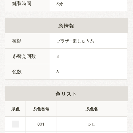
縫製時間
3
糸情報
種類
ブラザー刺しゅう糸
糸替え回数
8
色数
8
色リスト
■
糸色
糸色番号
糸色名
001
シロ