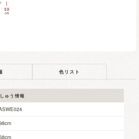
報
色リスト
しゅう情報
ASWE024
98
68