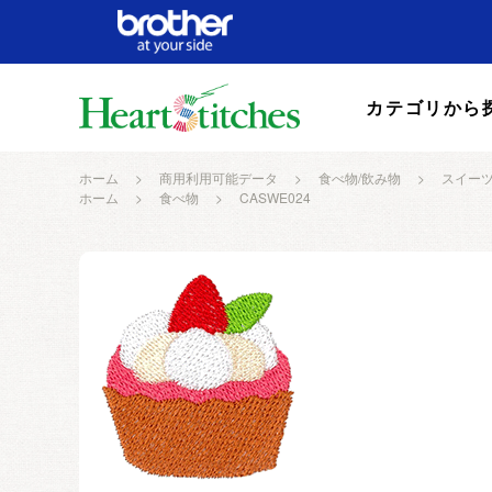
カテゴリから
ホーム
>
商用利用可能データ
>
食べ物/飲み物
>
スイー
ホーム
>
食べ物
>
CASWE024