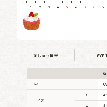
糸情
刺しゅう情報
刺
C
No.
4.
↕
サイズ
4.
↔