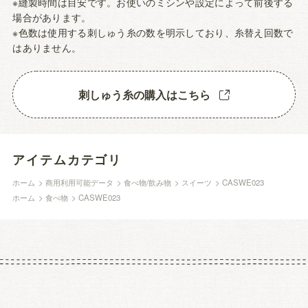
※縫製時間は目安です。お使いのミシンや設定によって前後する
場合があります。
※色数は使用する刺しゅう糸の数を明示しており、糸替え回数で
はありません。
刺しゅう糸の購入はこちら
アイテムカテゴリ
ホーム
>
商用利用可能データ
>
食べ物/飲み物
>
スイーツ
>
CASWE023
ホーム
>
食べ物
>
CASWE023