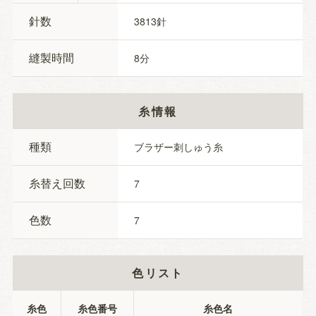
針数
3813
縫製時間
8
糸情報
種類
ブラザー刺しゅう糸
糸替え回数
7
色数
7
色リスト
糸色
糸色番号
糸色名